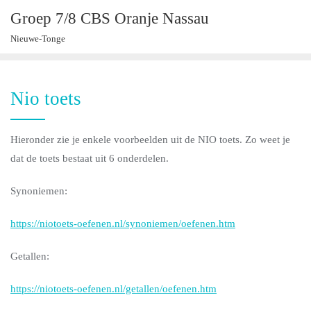
Ga
Groep 7/8 CBS Oranje Nassau
naar
Nieuwe-Tonge
de
inhoud
Nio toets
Hieronder zie je enkele voorbeelden uit de NIO toets. Zo weet je
dat de toets bestaat uit 6 onderdelen.
Synoniemen:
https://niotoets-oefenen.nl/synoniemen/oefenen.htm
Getallen:
https://niotoets-oefenen.nl/getallen/oefenen.htm